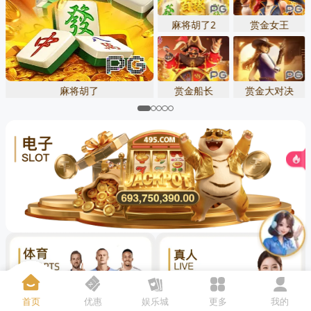
先点击
，再
“添加到主屏幕”
麻将胡了2
赏金女王
麻将胡了
赏金船长
赏金大对决
首页
优惠
娱乐城
更多
我的